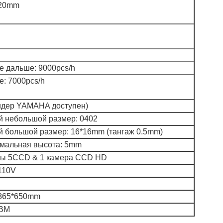
620mm
е дальше: 9000pcs/h
е: 7000pcs/h
идер YAMAHA доступен)
 небольшой размер: 0402
 большой размер: 16*16mm (тангаж 0.5mm)
мальная высота: 5mm
ы 5CCD & 1 камера CCD HD
110V
865*650mm
CBM