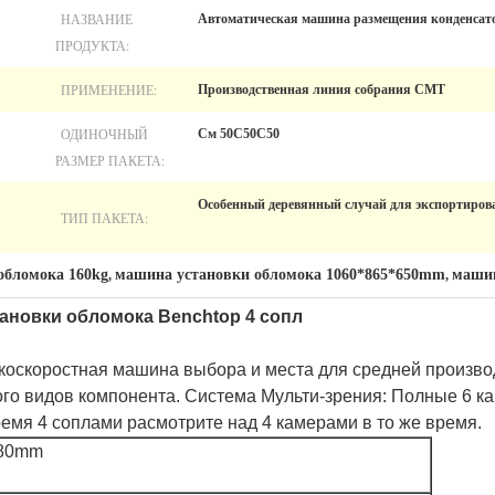
НАЗВАНИЕ
Автоматическая машина размещения конденса
ПРОДУКТА:
ПРИМЕНЕНИЕ:
Производственная линия собрания СМТ
ОДИНОЧНЫЙ
См 50С50С50
РАЗМЕР ПАКЕТА:
Особенный деревянный случай для экспортиров
ТИП ПАКЕТА:
обломока 160kg
машина установки обломока 1060*865*650mm
маши
,
,
ановки обломока Benchtop 4 сопл
оскоростная машина выбора и места для средней производ
ого видов компонента. Система Мульти-зрения: Полные 6 
емя 4 соплами расмотрите над 4 камерами в то же время.
580mm