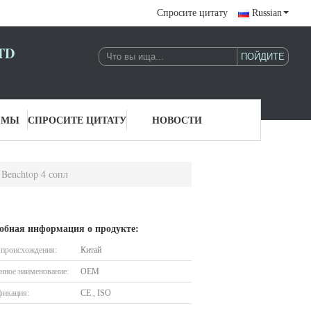
Спросите цитату
Russian
TD
 МЫ
СПРОСИТЕ ЦИТАТУ
НОВОСТИ
Benchtop 4 сопл
обная информация о продукте:
 происхождения:
Китай
нное наименование:
OEM
фикация:
CE , ISO