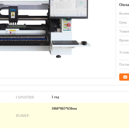
Опла
Количе
Цена:
Упаков
Время 
Услови
Постав
ГАРАНТИЯ:
1 год
1060*865*650мм
РАЗМЕР: