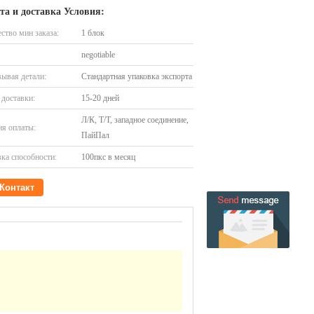
та и доставка Условия:
ство мин заказа:
1 блок
negotiable
ывая детали:
Стандартная упаковка экспорта
доставки:
15-20 дней
Л/К, Т/Т, западное соединение,
я оплаты:
ПайПал
ка способности:
100пкс в месяц
Контакт