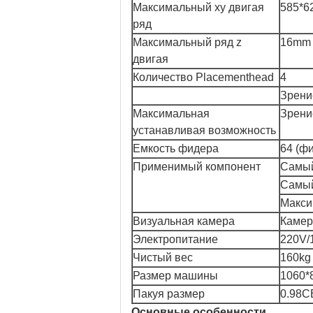
Максимальный xy двигая
585*
ряд
Максимальный ряд z
16mm
двигая
Количество Placementhead
4
Зрени
Максимальная
Зрени
устанавливая возможность
Емкость фидера
64 (ф
Применимый компонент
Самый
Самый
Макси
Визуальная камера
Камер
Электропитание
220V/
Чистый вес
160kg
Размер машины
1060*
Пакуя размер
0.98
Основные особенности