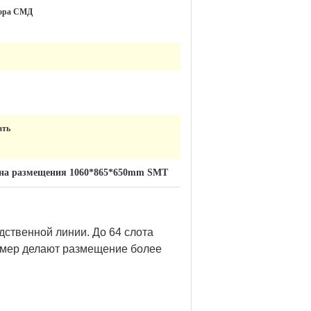
тора СМД
ать
на размещения 1060*865*650mm SMT
ственной линии. До 64 слота
камер делают размещение более