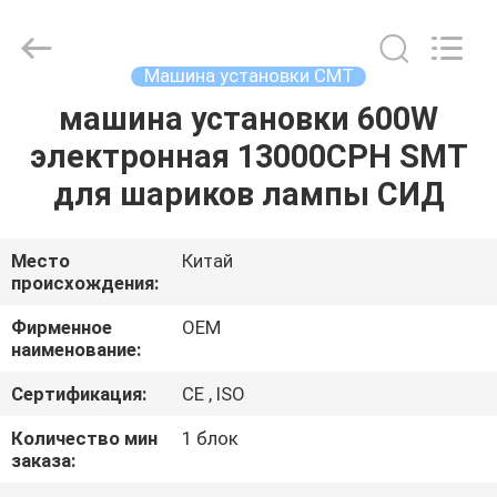
Silk
Road
Enterprise
Management
Services
Машина установки СМТ
Co.,LTD.
All
Rights
машина установки 600W
ДОМ
Reserved.
электронная 13000CPH SMT
ПРОДУКТЫ
для шариков лампы СИД
О
Место
Китай
происхождения:
НАС
Фирменное
OEM
наименование:
ПУТЕШЕСТВИЕ
Сертификация:
CE , ISO
ФАБРИКИ
Количество мин
1 блок
заказа:
ПРОВЕРКА