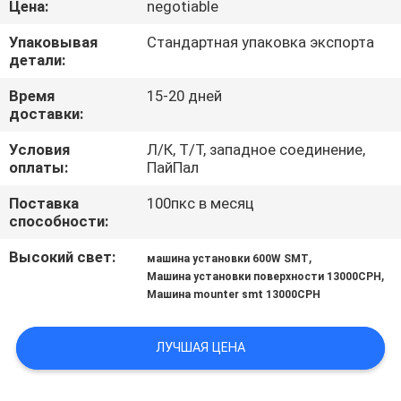
Цена:
negotiable
КАЧЕСТВА
Упаковывая
Стандартная упаковка экспорта
детали:
СВЯЖИТЕСЬ
МЫ
Время
15-20 дней
доставки:
Условия
Л/К, Т/Т, западное соединение,
НОВОСТИ
оплаты:
ПайПал
Поставка
100пкс в месяц
СПРОСИТЕ
способности:
ЦИТАТУ
Высокий свет:
,
машина установки 600W SMT
,
Машина установки поверхности 13000CPH
Машина mounter smt 13000CPH
КАРТА
САЙТА
ЛУЧШАЯ ЦЕНА
PRIVACY