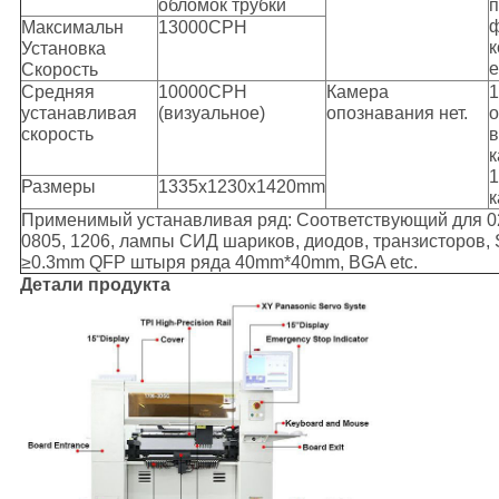
обломок трубки
п
Максимальн
13000CPH
к
Установка
e
Скорость
Средняя
10000CPH
Камера
1
устанавливая
(визуальное)
опознавания нет.
о
скорость
в
к
1
Размеры
1335x1230x1420mm
к
Применимый устанавливая ряд: Соответствующий для 02
0805, 1206, лампы СИД шариков, диодов, транзисторов, 
≥0.3mm QFP штыря ряда 40mm*40mm, BGA etc.
Детали продукта