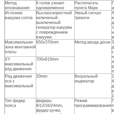
Метод
6 голов узнают
Располагать
опознавания
одновременно
пункта Марк
а
Источник
Высокоскоростной
Умный сигнал
А
вакуума сопла
включеный-
тревоги
к
выключеный
д
генератор вакуума
т
с повреждением
н
вакуума
м
Максимальная
650x370mm
Метод ввода доски
3
зона монтажной
д
платы
с
н
XY
700x619mm
а
максимальный
р
ряд движения
п
Ряд движения
20mm
Визуальный
1
оси z
индикатор
4
максимальный
д
Тип фидер
фидеры
Режим
пояса
8/12/16/24mm,
программирования
т
фидер ручки,
в