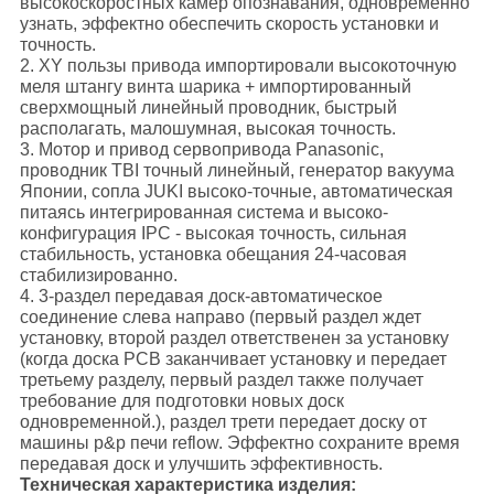
высокоскоростных камер опознавания, одновременно
узнать, эффектно обеспечить скорость установки и
точность.
2. XY пользы привода импортировали высокоточную
меля штангу винта шарика + импортированный
сверхмощный линейный проводник, быстрый
располагать, малошумная, высокая точность.
3. Мотор и привод сервопривода Panasonic,
проводник TBI точный линейный, генератор вакуума
Японии, сопла JUKI высоко-точные, автоматическая
питаясь интегрированная система и высоко-
конфигурация IPC - высокая точность, сильная
стабильность, установка обещания 24-часовая
стабилизированно.
4. 3-раздел передавая доск-автоматическое
соединение слева направо (первый раздел ждет
установку, второй раздел ответственен за установку
(когда доска PCB заканчивает установку и передает
третьему разделу, первый раздел также получает
требование для подготовки новых доск
одновременной.), раздел трети передает доску от
машины p&p печи reflow. Эффектно сохраните время
передавая доск и улучшить эффективность.
Техническая характеристика изделия: