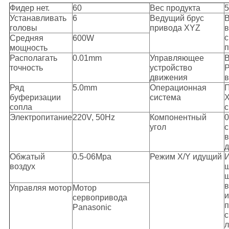
Фидер нет.
60
Вес продукта
Устанавливать
6
Ведущий брус
В
головы
привода XYZ
в
Средняя
600W
мощность
Располагать
0.01mm
Управляющее
В
точность
устройство
P
движения
в
Ряд
5.0mm
Операционная
П
буферизации
система
X
сопла
с
Электропитание
220V, 50Hz
Компонентный
0
угол
с
в
Обжатый
0.5-06Mpa
Режим X/Y идущий
воздух
ш
ш
в
Управляя мотор
Мотор
сервопривода
п
Panasonic