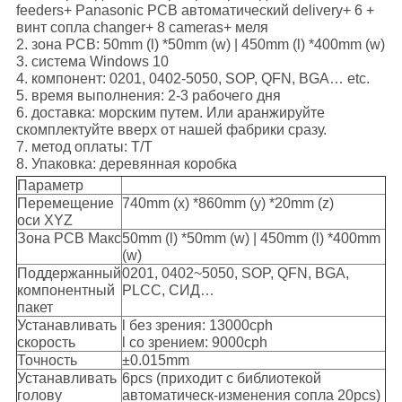
feeders+ Panasonic PCB автоматический delivery+ 6 +
винт сопла changer+ 8 cameras+ меля
2. зона PCB: 50mm (l) *50mm (w) | 450mm (l) *400mm (w)
3. система Windows 10
4. компонент: 0201, 0402-5050, SOP, QFN, BGA… etc.
5. время выполнения: 2-3 рабочего дня
6. доставка: морским путем. Или аранжируйте
скомплектуйте вверх от нашей фабрики сразу.
7. метод оплаты: T/T
8. Упаковка: деревянная коробка
Параметр
Перемещение
740mm (x) *860mm (y) *20mm (z)
оси XYZ
Зона PCB Макс
50mm (l) *50mm (w) | 450mm (l) *400mm
(w)
Поддержанный
0201, 0402~5050, SOP, QFN, BGA,
компонентный
PLCC, СИД…
пакет
Устанавливать
l без зрения: 13000cph
скорость
l со зрением: 9000cph
Точность
±0.015mm
Устанавливать
6pcs (приходит с библиотекой
голову
автоматическ-изменения сопла 20pcs)