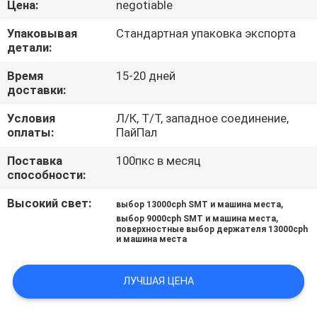
Цена:
negotiable
КАЧЕСТВА
Упаковывая
Стандартная упаковка экспорта
детали:
СВЯЖИТЕСЬ
МЫ
Время
15-20 дней
доставки:
Условия
Л/К, Т/Т, западное соединение,
НОВОСТИ
оплаты:
ПайПал
Поставка
100пкс в месяц
СПРОСИТЕ
способности:
ЦИТАТУ
Высокий свет:
,
выбор 13000cph SMT и машина места
,
выбор 9000cph SMT и машина места
поверхностные выбор держателя 13000cph
КАРТА
и машина места
САЙТА
ЛУЧШАЯ ЦЕНА
PRIVACY