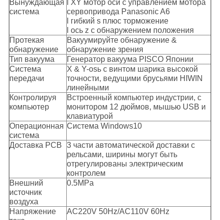
Вынуждающая
l XY мотор оси с управлением мотора
система
сервопривода Panasonic A6
l гибкий s плюс торможение
l ось z с обнаружением положения
Протекая
Вакуумируйте обнаружение &
обнаружение
обнаружение зрения
Тип вакуума
Генератор вакуума PISCO Японии
Система
X & Y-osь с винтом шарика высокой
передачи
точности, ведущими брусьями HIWIN
линейными
Контролируя
Встроенный компьютер индустрии, с
компьютер
монитором 12 дюймов, мышью USB и
клавиатурой
Операционная
Система Windows10
система
Доставка PCB
3 части автоматической доставки с
рельсами, ширины могут быть
отрегулированы электрическим
контролем
Внешний
0.5MPa
источник
воздуха
Напряжение
AC220V 50Hz/AC110V 60Hz