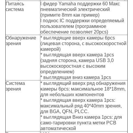
Питаясь
l фидер Yamaha поддержки 60 Макс
система
пневматический электрический
(примите 8mm как пример)
l поднос IC поддержки определяемый
пользователем (программное
обеспечение позволяет 20pcs)
Обнаружение
* выглядящие вверх камеры 6pcs
зрения
(лицевая сторона, с высокоскоростной
камерой)
* выглядящая вверх камера 1pcs
(задняя сторона, камера USB 3,0
высокоскоростная с высоким
определением)
* выглядящая вниз камера 1pcs
Система
* выглядящий вверх ряд обнаружения
зрения
камеры 6pcs: максимальное 18*18mm,
для небольших компонентов
* выглядящая вверх камера 1pcs:
максимальный ряд 40*40mm зрения,
для BGA, QFN, PLCC.
* выглядящая Вниз камера 1pcs: для
само-тарировки пункта метки PCB
автоматической