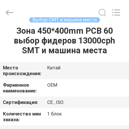
Silk
Road
Enterprise
Management
Services
Выбор СМТ и машина места
Co.,LTD.
All
Rights
Зона 450*400mm PCB 60
ДОМ
Reserved.
выбор фидеров 13000cph
ПРОДУКТЫ
SMT и машина места
О
Место
Китай
происхождения:
НАС
Фирменное
OEM
наименование:
ПУТЕШЕСТВИЕ
Сертификация:
CE , ISO
ФАБРИКИ
Количество мин
1 блок
заказа:
ПРОВЕРКА